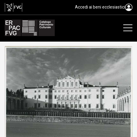
gelatina ai sali d'argento/ carta, 
Accedi ai beni ecclesiastici