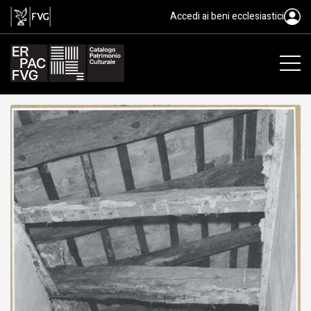
gelatina ai sali d'argento/ carta, 
Accedi ai beni ecclesiastici