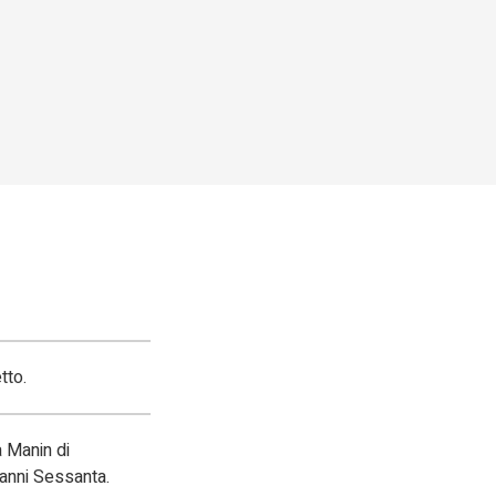
tto.
a Manin di
 anni Sessanta.