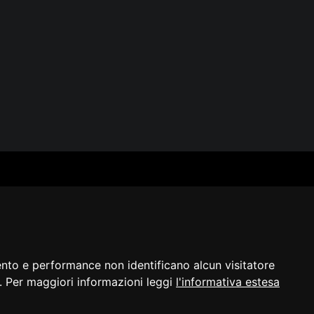
SERVIZI
SEGUICI
Archivio fotografico
Biblioteca
Formazione e consulenza
i
ento e performance non identificano alcun visitatore
a]. Per maggiori informazioni leggi
l'informativa estesa