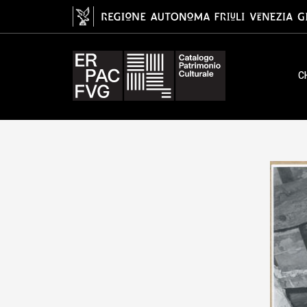
gelatina ai sali d'argento/ carta, 
C