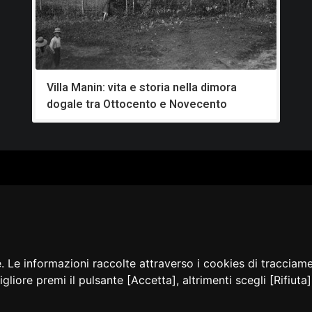
Villa Manin: vita e storia nella dimora
dogale tra Ottocento e Novecento
ALOGO
CHI SIAMO
RISORSE
CORSI
Contatti
Formazione - Musei
EI
Cosa facciamo
Formazione - Biblioteche
PPA
La nostra storia
Progetti
EVIDENZA
Convegni, seminari, event
BLICAZIONI
e. Le informazioni raccolte attraverso i cookies di tracciam
AMMER
igliore premi il pulsante [Accetta], altrimenti scegli [Rifiut