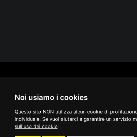
CAT
PER
MUS
Noi usiamo i cookies
MA
IN 
PUB
Questo sito NON utilizza alcun cookie di profilazion
individuale. Se vuoi aiutarci a garantire un servizio m
sull'uso dei cookie
.
Acces