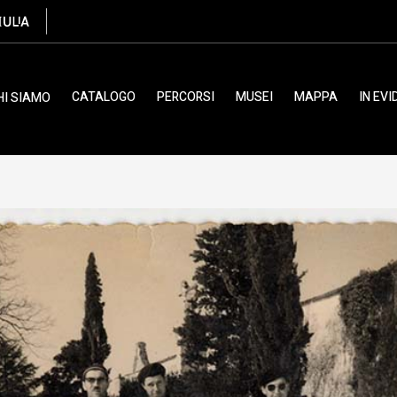
, Venuto Arturo
CATALOGO
PERCORSI
MUSEI
MAPPA
IN EV
HI SIAMO