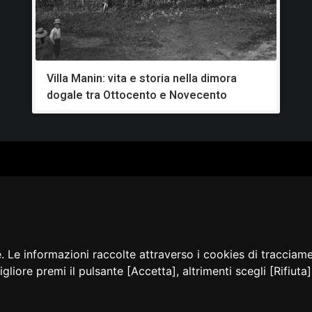
Villa Manin: vita e storia nella dimora
dogale tra Ottocento e Novecento
ALOGO
CHI SIAMO
RISORSE
CORSI
Contatti
Formazione - Musei
EI
Cosa facciamo
Formazione - Biblioteche
PPA
La nostra storia
Progetti
EVIDENZA
Convegni, seminari, event
BLICAZIONI
e. Le informazioni raccolte attraverso i cookies di tracciam
AMMER
igliore premi il pulsante [Accetta], altrimenti scegli [Rifiut
sibilità
Privacy e Note
Cookie
Amministrazione
Dichia