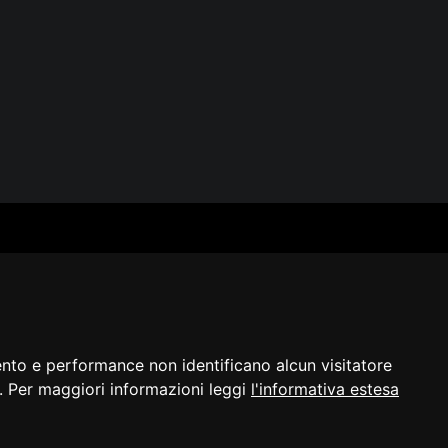
SERVIZI
SEGUICI
Archivio fotografico
Biblioteca
Formazione e consulenza
i
ento e performance non identificano alcun visitatore
a]. Per maggiori informazioni leggi
l'informativa estesa
razione di
Cambio preferenze
©2023 - ERPAC