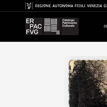
gelatina ai sali d'argento/ carta
C