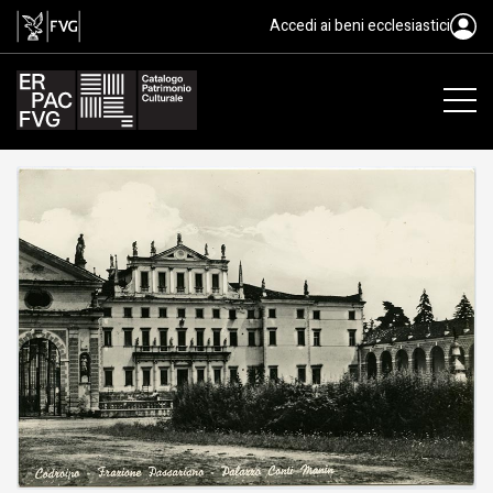
gelatina ai sali d'argento/ carto
Accedi ai beni ecclesiastici