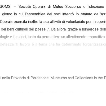
a SOMSI – Società Operaia di Mutuo Soccorso e Istruzione
giorno in cui l’assemblea dei soci integrò lo statuto dell’a
Operaia esercita inoltre la sua attività di volontariato per il reperi
dei beni culturali del paese…”. Da allora, grazie a numerose dona
tipologie e funzioni, tanto da permettere un allestimento espositivo
letezza. Il lavoro è il tema che ha determinato l’organizzazio
ni. Tra queste, assieme alle attività tipiche di tutte le comunità
nti alcune sezioni riguardanti lavori peculiari della zona, come qu
atura
oni nella Provincia di Pordenone. Museums and Collections in the
viata una campagna di inventariazione e di schedatura che ha r
stans, in Sot la Nape, Udine 2006, a.58,n.1-2,gennaio-aprile
e attività svolte dalle donne in ambito domestico. Si possono ora 
logici che, oltre a fornire una descrizione accurata degli ogg