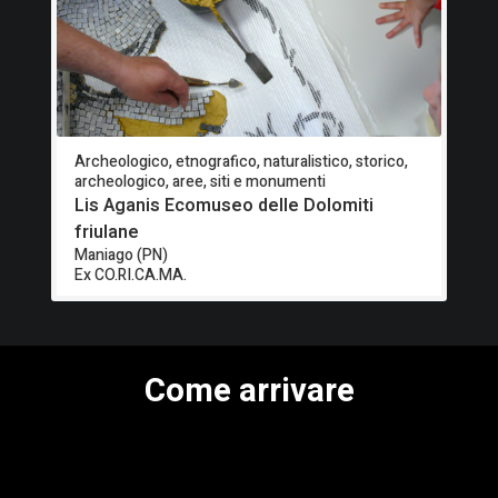
Archeologico, etnografico, naturalistico, storico,
archeologico, aree, siti e monumenti
Lis Aganis Ecomuseo delle Dolomiti
friulane
Maniago (PN)
Ex CO.RI.CA.MA.
Come arrivare