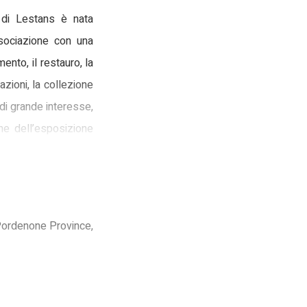
 di Lestans è nata
ssociazione con una
mento, il restauro, la
zioni, la collezione
 di grande interesse,
ne dell’esposizione
 contadine (mugnaio,
ello di terrazziere e
 Pordenone Province,
iguardato oggetti e
consultare oltre 300
etti e del loro uso,