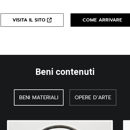
 nella variante di friulano parlata a Lestans. Interessante è la 
i bronzo, rame e ghisa, terracotta e alluminio, che testimonia
VISITA IL SITO
COME ARRIVARE
uesti oggetti, che tra la fine dell’Ottocento e la metà del seco
Beni contenuti
BENI MATERIALI
OPERE D'ARTE