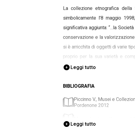
La collezione etnografica dell
simbolicamente l’8 maggio 1998, 
significativa aggiunta: “…la Società 
conservazione e la valorizzazione 
si è arricchita di oggetti di varie 
proprio per la sua varietà e comp
museale suddivisa in diverse sezio
Leggi tutto
sarto, casaro, norcino…) sono prese
di mosaicista.
BIBLIOGRAFIA
L'invetariazione e la sched
Piccinno V., Musei e Collezi
Pordenone 2012
Tra il 2010 e il 2012 è stata av
Museo Lestans, Il museo di Le
strumenti legati alla cucina e all
Leggi tutto
schede BDM – Beni Demoetnoantropo