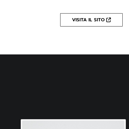
riportano la denominazione del bene
paioli di diversi materiali, qual
VISITA IL SITO
l’evoluzione nella produzione di q
artigianale a industriale.