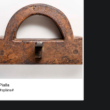
Pialla
#splàna#