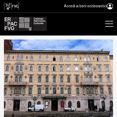
Civici musei di storia ed arte. 
Accedi ai beni ecclesiastici