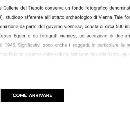
e Gallerie del Tiepolo conserva un fondo fotografico denomina
 studioso afferente all'Istituto archeologico di Vienna. Tale f
donazione da parte del governo viennese, consta di circa 500 im
 stesso Egger o da fotografi viennesi, ad accezione di due i
il 1945. Significativi sono anche i soggetti, in particolare le
tico friulano, a partire dalle valli del Natisone, fino alla Carnia, 
afico è stato catalogato dal Centro regionale con l’obiettivo di
COME ARRIVARE
ortante nella ricostruzione delle vicende storiche in cui fu coi
6 immagini infatti sono il risultato di un'importante lavoro di d
ti di Vienna conferì, alla vigilia dello scoppio della Prima Guerr
heologico per aver requisito tre casse con seicento oggetti