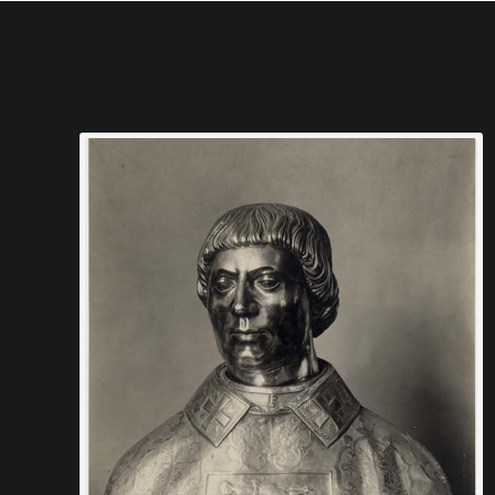
archeologico di Aquileia il 28 ap
censimento che rientra in quella s
distruzione dei monumenti delle risp
trenta e quaranta e documentano n
architetture locali, alcuni paesaggi