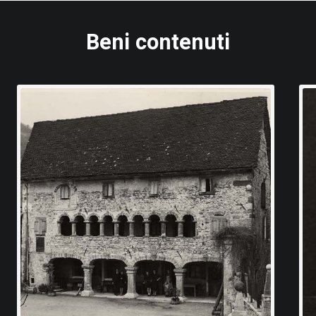
rile 1915, eseguì senz'altro la maggior parte delle fotografie
Beni contenuti
orta di "guerra nella guerra" che i contendenti attuarono per la 
ettive nazioni. Gli altri scatti sono invece stati realizzati nel co
on solo i siti ecclesiastici e il patrimonio artistico ivi con
 e vedute urbane.