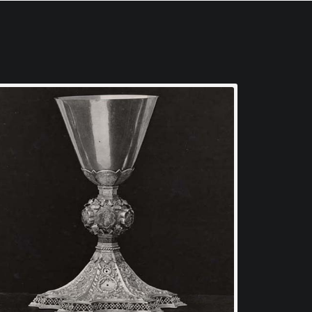
, nell’ottica di un
documentazione della
rso degli anni venti,
servato, ma anche le