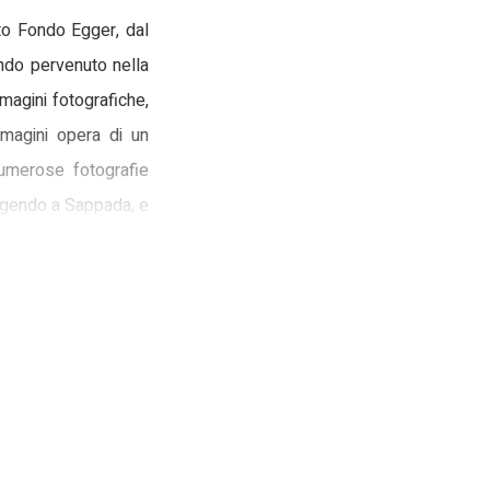
to Fondo Egger, dal
ondo pervenuto nella
magini fotografiche,
mmagini opera di un
 numerose fotografie
giungendo a Sappada, e
 rendere disponibile
nvolto il patrimonio
ocumentazione che la
a Mondiale, al Dott.
 preziosi dal Museo