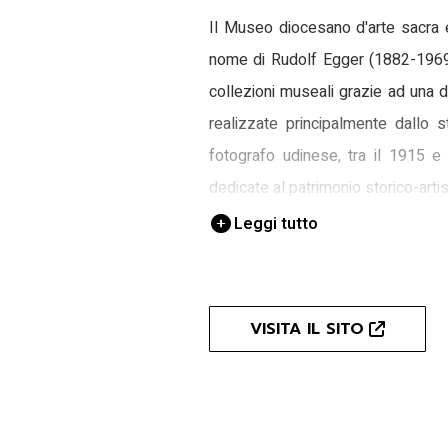
Il Museo diocesano d'arte sacra 
nome di Rudolf Egger (1882-1969),
collezioni museali grazie ad una 
realizzate principalmente dallo
fotografo udinese, tra il 1915 e 
dedicate al patrimonio storico-artis
alla zona del pordenonese.
Leggi tutto
La catalogazione
Nel corso del 2001 il fondo fotogr
VISITA IL SITO
una risorsa documentale tanto imp
storico-artistico locale. Circa 13
Commissione Centrale per i Monumen
Egger. Egli, noto in ambito arc