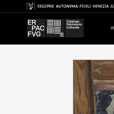
tavoletta da soffitto, ambito fri
C