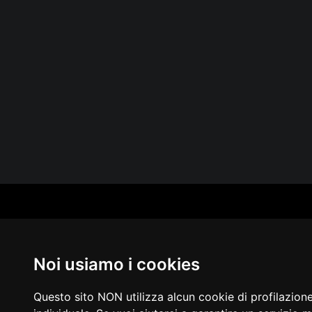
CAT
PER
MUS
Noi usiamo i cookies
MA
IN 
PUB
Questo sito NON utilizza alcun cookie di profilazion