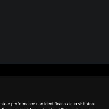
SERVIZI
SEGUICI
Archivio fotografico
Biblioteca
Formazione e consulenza
i
ento e performance non identificano alcun visitatore