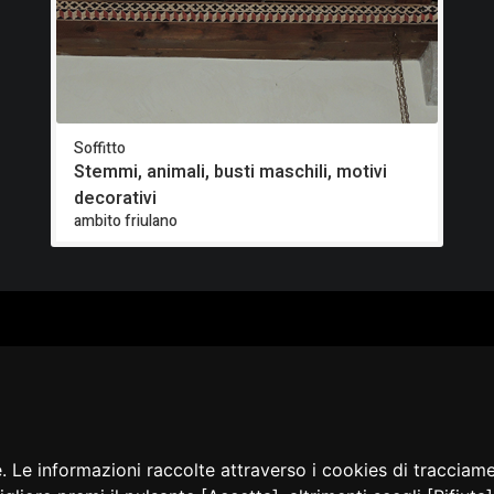
Soffitto
Stemmi, animali, busti maschili, motivi
decorativi
ambito friulano
ALOGO
CHI SIAMO
RISORSE
CORSI
Contatti
Formazione - Musei
EI
Cosa facciamo
Formazione - Biblioteche
PPA
La nostra storia
Progetti
EVIDENZA
Convegni, seminari, event
BLICAZIONI
e. Le informazioni raccolte attraverso i cookies di tracciam
AMMER