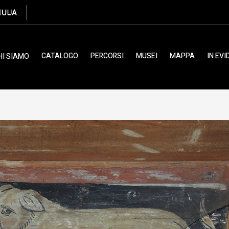
ulano, XV
CATALOGO
PERCORSI
MUSEI
MAPPA
IN EV
HI SIAMO