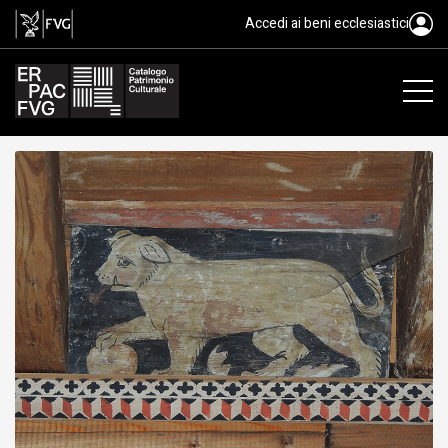
tavoletta da soffitto, ambito fri
Accedi ai beni ecclesiastici