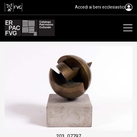
Eclisse, scultura, Ceschia Lucia
Accedi ai beni ecclesiastici
203_07797