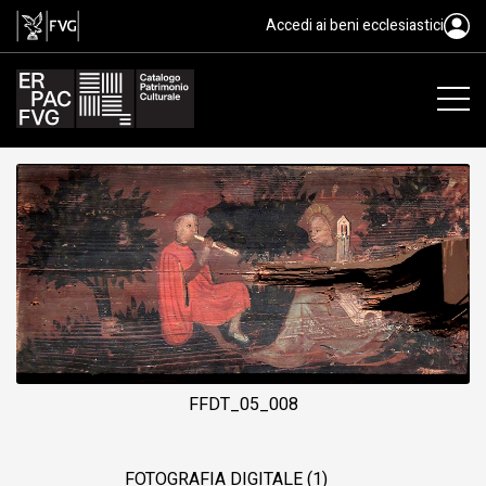
tavoletta da soffitto, Baietto An
Accedi ai beni ecclesiastici
FFDT_05_008
FOTOGRAFIA DIGITALE (1)