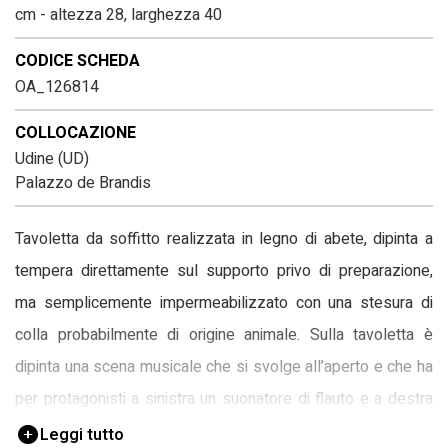
cm - altezza 28, larghezza 40
CODICE SCHEDA
OA_126814
COLLOCAZIONE
Udine (UD)
Palazzo de Brandis
Tavoletta da soffitto realizzata in legno di abete, dipinta a
tempera direttamente sul supporto privo di preparazione,
ma semplicemente impermeabilizzato con una stesura di
colla probabilmente di origine animale. Sulla tavoletta è
dipinta una scena musicale che si svolge all’aperto e che ha
per protagonisti a sinistra un suonatore di flauto e a destra
una suonatrice di organo portativo, seduti entrambi su un
Leggi tutto