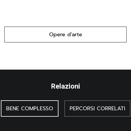
prato e rivolti l’uno verso l’altro. Sullo sfondo, colorato
uniformemente con un rosso cupo sono presenti tre alberi.
Opere d'arte
Relazioni
BENE COMPLESSO
PERCORSI CORRELATI