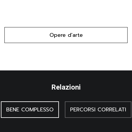
per protagonista una cacciatrice armata di spiedo che indica
la strada al suo aiutante affiancato da un cane e che sta
trasportando un cinghiale sulle spalle. Lo sfondo è colorato
uniformemente con un rosso cupo.
Opere d'arte
Relazioni
BENE COMPLESSO
PERCORSI CORRELATI