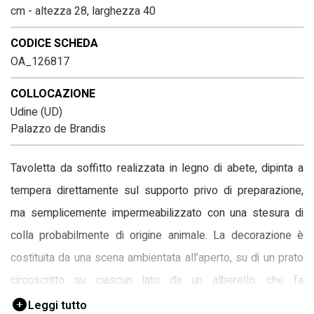
cm - altezza 28, larghezza 40
CODICE SCHEDA
OA_126817
COLLOCAZIONE
Udine (UD)
Palazzo de Brandis
Tavoletta da soffitto realizzata in legno di abete, dipinta a
tempera direttamente sul supporto privo di preparazione,
ma semplicemente impermeabilizzato con una stesura di
colla probabilmente di origine animale. La decorazione è
costituita da una scena ambientata all’aperto, su di un prato
circoscritto su ciascun lato da un alberello, che fa
riferimento a una delle fasi di una caccia al cinghiale che ha
Leggi tutto