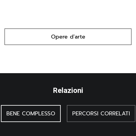
affrontano armati di spada e boccoliere. Lo sfondo è
colorato uniformemente con un rosso cupo.
Opere d'arte
Relazioni
BENE COMPLESSO
PERCORSI CORRELATI