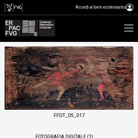
tavoletta da soffitto, Baietto An
Accedi ai beni ecclesiastici
FFDT_05_017
FOTOGRAFIA DIGITALE (1)