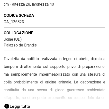
cm - altezza 28, larghezza 40
CODICE SCHEDA
OA_126823
COLLOCAZIONE
Udine (UD)
Palazzo de Brandis
Tavoletta da soffitto realizzata in legno di abete, dipinta a
tempera direttamente sul supporto privo di preparazione,
ma semplicemente impermeabilizzato con una stesura di
colla probabilmente di origine animale. La decorazione è
costituita da una scena di gioco guerresco ambientata
all’aperto, su di un prato circoscritto su ciascun lato da un
alberello, che ha per protagonisti due gentiluomini che si
Leggi tutto