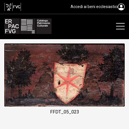
tavoletta da soffitto, Baietto An
Accedi ai beni ecclesiastici
FFDT_05_023