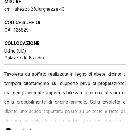
MISURE
cm - altezza 28, larghezza 40
CODICE SCHEDA
OA_126829
COLLOCAZIONE
Udine (UD)
Palazzo de Brandis
Tavoletta da soffitto realizzata in legno di abete, dipinta a
tempera direttamente sul supporto privo di preparazione,
ma semplicemente impermeabilizzato con una stesura di
colla probabilmente di origine animale. Sulla tavoletta è
dipinto uno scudo appuntato posto su un prato e retto da
due orsi sul quale sta lo stemma famigliare dei committenti:
una ruota di sperone a sei punte, stemma antico dei Moises