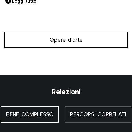
Leggi tutto
la cui forma (simile alla stella a sei punte) probabilmente
ricorda le origini ebraiche della famiglia. Sullo sfondo,
colorato uniformemente con un rosso cupo sono presenti
tre alberi.
Opere d'arte
Relazioni
BENE COMPLESSO
PERCORSI CORRELATI