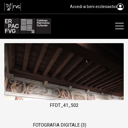
soffitto, ambito friulano, XVI
Accedi ai beni ecclesiastici
FFDT_41_502
FOTOGRAFIA DIGITALE (3)