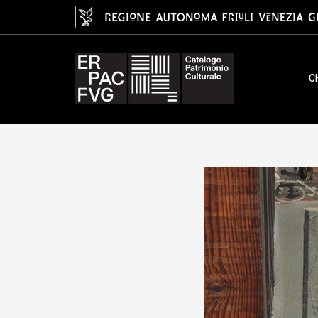
tavoletta da soffitto, ambito fri
C