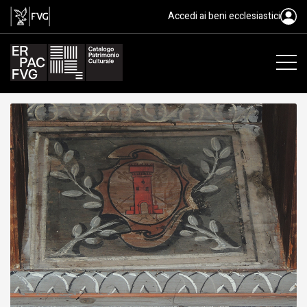
tavoletta da soffitto, ambito fri
Accedi ai beni ecclesiastici