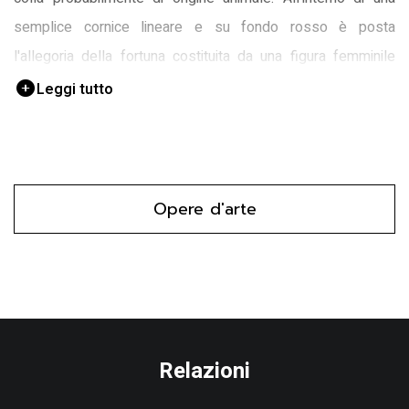
semplice cornice lineare e su fondo rosso è posta
l'allegoria della fortuna costituita da una figura femminile
nuda che tiene con le mani una vela e poggia i piedi su un
Leggi tutto
delfino.
Opere d'arte
Relazioni