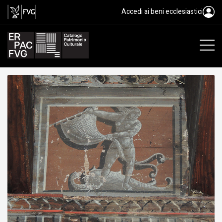
tavoletta da soffitto, ambito fri
Accedi ai beni ecclesiastici