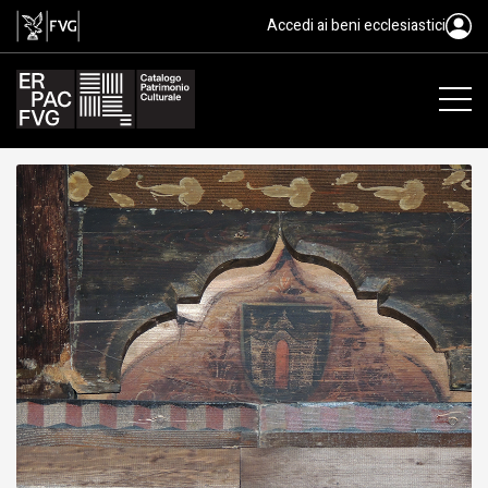
tavoletta da soffitto, ambito fri
Accedi ai beni ecclesiastici