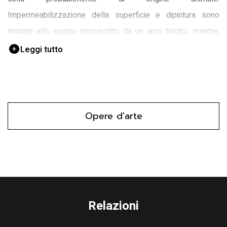
Impermeabilizzazione della superficie e dipintura sono
limitate allo spazio circoscritto da un arco trilobo, mentre,
nella parte esterna a esso, la tavoletta è lasciata ‘al
Leggi tutto
naturale’. All'interno dell'arco trilobo è posto uno scudo
appuntato con lo stemma di Pordenone. Ai fianchi e al di
sopra dello scudo vi è una decorazione floreale costituita da
ampi fiori.
Opere d'arte
Relazioni