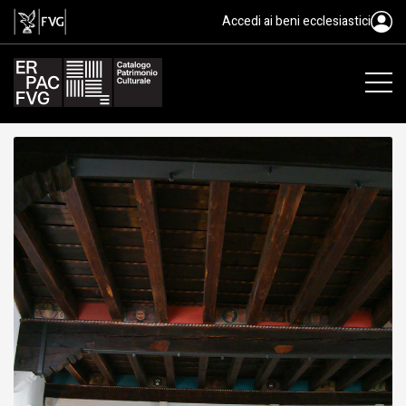
soffitto, ambito friulano, XVI
Accedi ai beni ecclesiastici