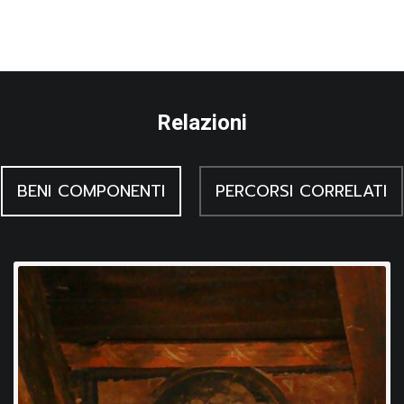
anche in altre produzioni di ambito friulano. Le decorazioni
ripropongono infatti la stessa tipologia presente nei soffitti
Pisenti Stringher a Cividale, con coppie di delfini e tritoni
affrontati e dove si ripete anche la stessa alternanza di
Relazioni
rosso e azzurro per il fondo, mentre volti identici
s’incontrano nei soffitti udinesi di casa Beltrame e di casa
BENI COMPONENTI
PERCORSI CORRELATI
Giacomini. In particolare, in una pettenella di quest’ultimo
soffitto compare un volto maschile con elmo che è
pressoché identico a uno presente nel soffitto della Torre:
benché sia possibile escludere l’utilizzo di una mascherina
per la sua realizzazione, tuttavia è ragionevole pensare che
faccia parte del repertorio utilizzato all’interno di una stessa
bottega. Analogie possono essere riconosciute anche con
alcuni volti presenti in un gruppo di 18 pettenelle, ora in