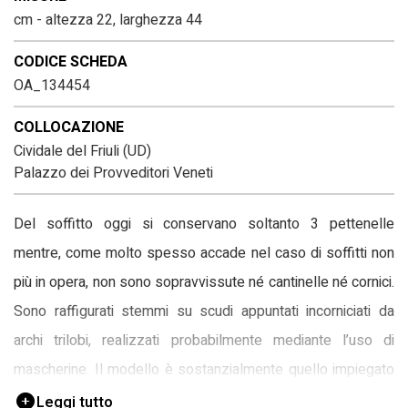
cm - altezza 22, larghezza 44
CODICE SCHEDA
OA_134454
COLLOCAZIONE
Cividale del Friuli (UD)
Palazzo dei Provveditori Veneti
Del soffitto oggi si conservano soltanto 3 pettenelle
mentre, come molto spesso accade nel caso di soffitti non
più in opera, non sono sopravvissute né cantinelle né cornici.
Sono raffigurati stemmi su scudi appuntati incorniciati da
archi trilobi, realizzati probabilmente mediante l’uso di
mascherine. Il modello è sostanzialmente quello impiegato
anche nei soffitti de Claricini Dornpacher e de Puppi a
Leggi tutto