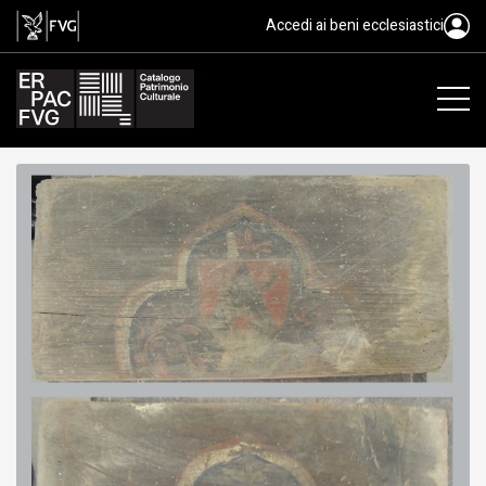
soffitto, ambito friulano, XV
Accedi ai beni ecclesiastici