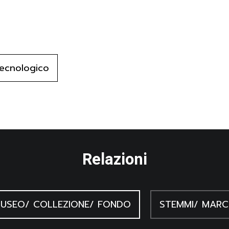
bia metallica per bloccare la chiusura del coperchio. Aprendo il 
ostituito da uno sportello in legno per l'inserimento della batteri
nato per la lettura della misura e l'interfaccia di controllo de
ruttori a levetta e un display a mezzaluna costituiscono il s
tecnologico
ore in alto sono posizonati due spinotti costituiti da una vite fiss
à, realizzata in acciaio con rivestimento di bachelite, che costit
a prodotta da una batteria o da un generatore.
Relazioni
o; collegato allo strumento-macchinario da rilevare tramite il fil
USEO/ COLLEZIONE/ FONDO
STEMMI/ MARC
otella di bachelite dello spinotto desiderato.