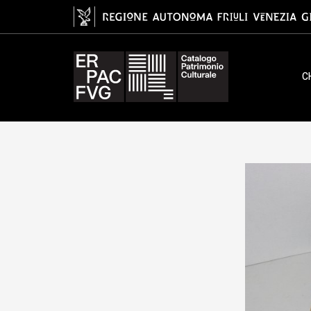
potenziometro, Allocchio Bacchi
C