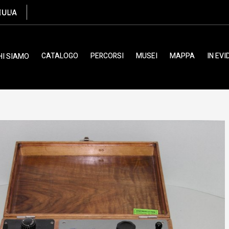
ni & C.
CATALOGO
PERCORSI
MUSEI
MAPPA
IN EV
HI SIAMO