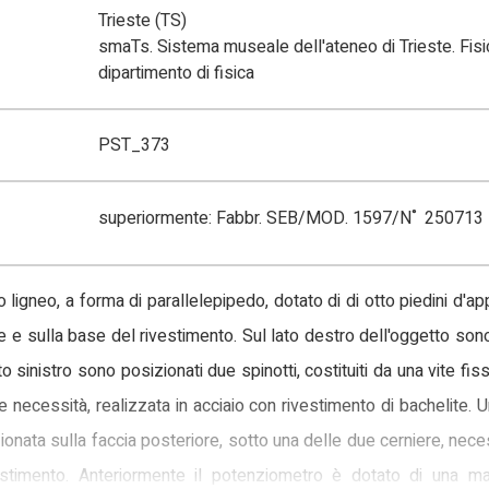
Trieste (TS)
smaTs. Sistema museale dell'ateneo di Trieste. Fisi
dipartimento di fisica
PST_373
superiormente: Fabbr. SEB/MOD. 1597/N˚ 250713
ligneo, a forma di parallelepipedo, dotato di di otto piedini d'a
re e sulla base del rivestimento. Sul lato destro dell'oggetto sono
o sinistro sono posizionati due spinotti, costituiti da una vite fiss
e necessità, realizzata in acciaio con rivestimento di bachelite. U
ionata sulla faccia posteriore, sotto una delle due cerniere, nece
estimento. Anteriormente il potenziometro è dotato di una man