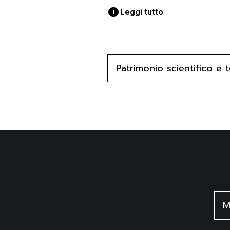
facilitarne il trasporto, e una fib
Leggi tutto
vedere l'interno dello strumento, c
display rettangolare in vetro sati
regolatori a manopola, due inter
Patrimonio scientifico e 
dell'apparecchio. Accanto al regolat
avvitabile a seconda delle necessit
connessione dell'oggetto.
FUNZIONE
Misurare la potenza elettrica ignot
MODALITA' D'USO
Apparecchio di precisione, da tavol
M
avvolto alla vite e fissato con la r