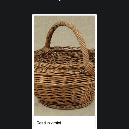
La collezione ora a Pordenone si trovava nella villa di Ca’
Oddo a Monselice, conservata in diverse vetrine. Una delle
figlie di Ettore sposò un membro della famiglia Ruffo di
Calabria, il quale decise di disfarsi della villa e della
collezione nel 1965; il fattore, intuendo l’importanza
scientifica di tale raccolta, decise di metterla in vendita e
per una fortunata combinazione un dipendente del Museo
di Pordenone lo venne a sapere, avvisando il Direttore
Marco Tonon, che riuscì ad acquistarla.
Le vetrine originali contenenti gli esemplari sono esposte
al secondo piano del Museo, all’interno di una sala in cui è
stato ricostruito lo studio di Oddo, così come viene
descritto nel suo diario da Vittorio Dal Nero (1862–1948),
Cesti in vimini
famoso tassidermista e primo direttore del Museo di