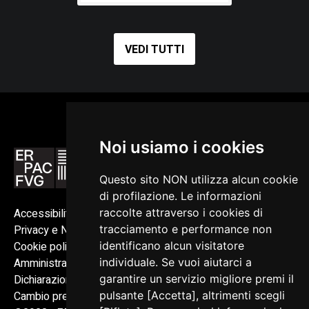
storia naturale di Verona, che si recò a casa del Conte nel
1893.
VEDI TUTTI
Storicamente le collezioni naturalistiche nascono in epoca
rinascimentale, quando gli studiosi iniziano a raccogliere e
studiare i campioni provenienti dalle esplorazioni del
mondo; nel Settecento e nell'Ottocento si affermano
Noi usiamo i cookies
sempre di più i criteri scientifici assieme ad un sistema
Questo sito NON utilizza alcun cookie
tassonomico condiviso e agli strumenti per studiare i
di profilazione. Le informazioni
reperti raccolti.
Accessibilità
raccolte attraverso i cookies di
Raccogliere esemplari in natura e conservarli nelle
Privacy e Note legali
tracciamento e performance non
Cookie policy
identificano alcun visitatore
collezioni permetteva di conoscere la grande varietà di
Amministrazione trasparente
individuale. Se vuoi aiutarci a
specie presenti sulla Terra.
Dichiarazione di accessibilità
garantire un servizio migliore premi il
In Italia sono presenti diverse collezioni Ornitologiche
Cambio preferenze cookie
pulsante [Accetta], altrimenti scegli