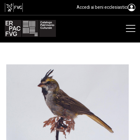
La storica collezione ornitologi
Accedi ai beni ecclesiastici