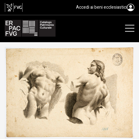
Pitteri Marco Alvise, XVIII
Accedi ai beni ecclesiastici