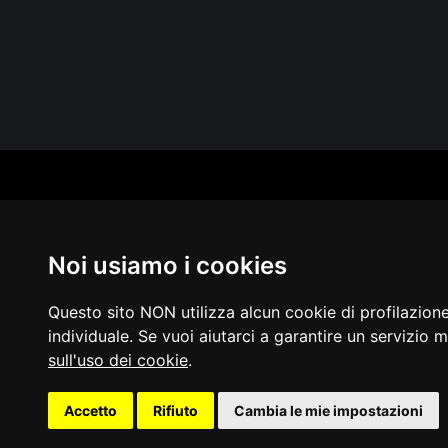
CAT
PER
MUS
Noi usiamo i cookies
MA
IN 
PUB
Questo sito NON utilizza alcun cookie di profilazion
individuale. Se vuoi aiutarci a garantire un servizio m
sull'uso dei cookie
.
Acces
Accetto
Rifiuto
Cambia le mie impostazioni