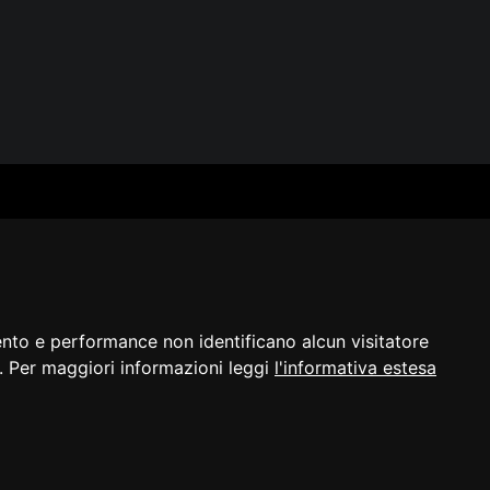
SERVIZI
SEGUICI
Archivio fotografico
Biblioteca
Formazione e consulenza
i
ento e performance non identificano alcun visitatore
a]. Per maggiori informazioni leggi
l'informativa estesa
razione di
Cambio preferenze
©2023 - ERPAC
bilità
cookie
FVG