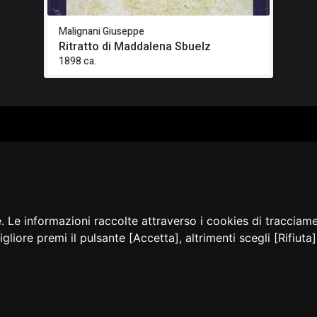
Malignani Giuseppe
Ritratto di Maddalena Sbuelz
1898 ca.
ALOGO
CHI SIAMO
RISORSE
CORSI
Contatti
Formazione - Musei
EI
Cosa facciamo
Formazione - Biblioteche
PPA
La nostra storia
Progetti
EVIDENZA
Convegni, seminari, event
BLICAZIONI
e. Le informazioni raccolte attraverso i cookies di tracciam
AMMER
igliore premi il pulsante [Accetta], altrimenti scegli [Rifiut
sibilità
Privacy e Note
Cookie
Amministrazione
Dichia
legali
policy
trasparente
accessi