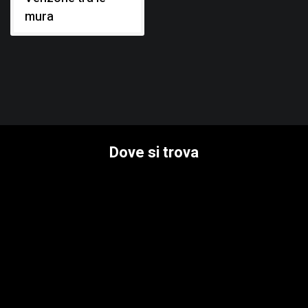
deducibile dalle porzioni lasciate a vista, intonacata e
mura
tinteggiata di colore bianco. La copertura è a falde con travi
e tavelle lignee in vista, manto di copertura in coppi, in
laterizio.
Dove si trova