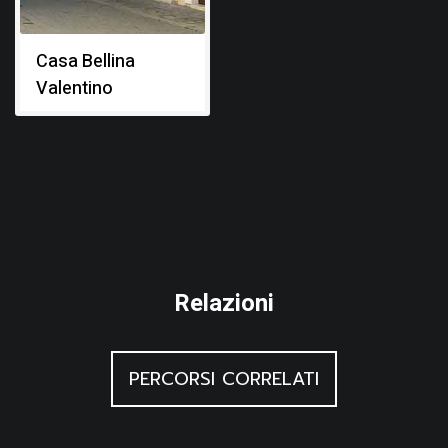
e dei Bellina. Data l’assenza di elementi decorativi
significativi, fatta eccezione il portale quattro-
Casa Bellina
Valentino
cinquecentesco, è probabile che si tratti di un’architettura
borghese, nei cui locali i proprietari erano dediti,
probabilmente, ad attività commerciali legate al vino. A
rafforzare questa ipotesi la presenza di un’ampia cantina,
anch’essa risalente ai secoli XV o XVI, e il toponimo locale
dell’antica via delle mura, detta “daûr vinazis”. Anche
l’adiacente edificio Bellina, in continuità strutturale con il
Relazioni
presente edificio, aveva analoga destinazione d’uso.
Risalivano ai secoli XVI – XVII, invece, le finestre
PERCORSI CORRELATI
rettangolari un tempo presenti al piano terra, visibili in una
presa fotografica del 1968 allegata alla scheda cartacea.
Non si hanno testimonianze di significative trasformazioni