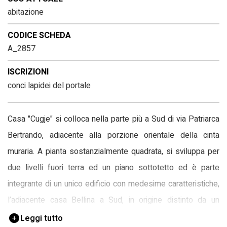
abitazione
CODICE SCHEDA
A_2857
ISCRIZIONI
conci lapidei del portale
Casa "Cugje" si colloca nella parte più a Sud di via Patriarca
Bertrando, adiacente alla porzione orientale della cinta
muraria. A pianta sostanzialmente quadrata, si sviluppa per
due livelli fuori terra ed un piano sottotetto ed è parte
integrante di un unico edificio con medesime caratteristiche,
l’adiacente casa Bellina a Sud, in origine distinto da un
mappale differente. Il prospetto su strada non presenta
Leggi tutto