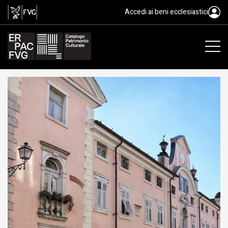
Palazzo de Fin - Patuna, Gradisc
Accedi ai beni ecclesiastici