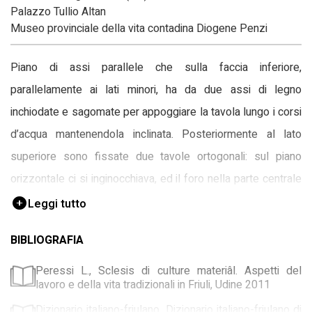
Palazzo Tullio Altan
Museo provinciale della vita contadina Diogene Penzi
Piano di assi parallele che sulla faccia inferiore,
parallelamente ai lati minori, ha da due assi di legno
inchiodate e sagomate per appoggiare la tavola lungo i corsi
d’acqua mantenendola inclinata. Posteriormente al lato
superiore sono fissate due tavole ortogonali: sul piano
orizzontale ci si inginocchiava, ed il foro nella parte centrale
ne facilitava il trasporto, mentre quello verticale proteggeva
Leggi tutto
la lavandaia dall’acqua.
BIBLIOGRAFIA
Il sapone era preparato in casa con le ossa del maiale e
Peressi L., Sclesis di culture materiâl. Aspetti del
l'aggiunta di soda caustica e lo si utilizzava di solito nel
lavoro e della vita tradizionali in Friuli, Udine 2011
lavaggio settimanale dei capi, mentre per la biancheria della
Dizionario italiano-friulano, Dizionario italiano-friulano di