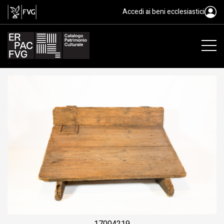
lavatoio, brèe di lavâ
Accedi ai beni ecclesiastici