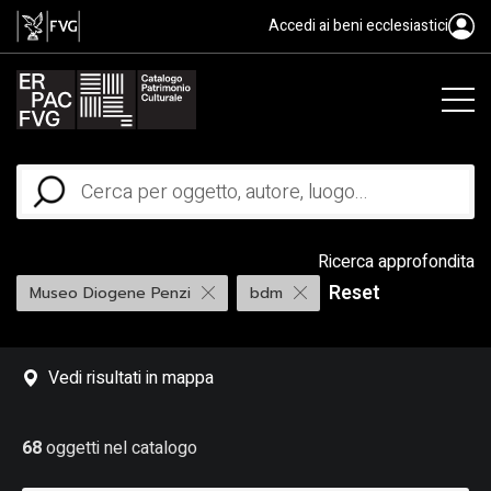
Accedi ai beni ecclesiastici
Ricerca approfondita
Reset
Museo Diogene Penzi
bdm
Vedi risultati in mappa
68
oggetti nel catalogo