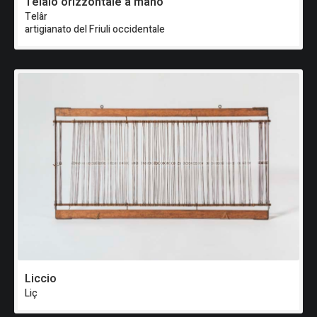
Telaio orizzontale a mano
Telâr
artigianato del Friuli occidentale
Liccio
Liç