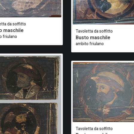
tta da soffitto
o maschile
Tavoletta da soffitto
o friulano
Busto maschile
ambito friulano
Tavoletta da soffitto