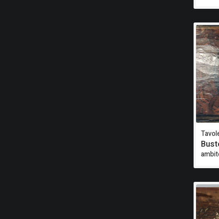
Tavole
Bust
ambit