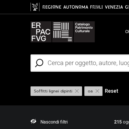
C
Reset
Soffitti lignei dipinti
oa
Nascondi filtri
215
ogg