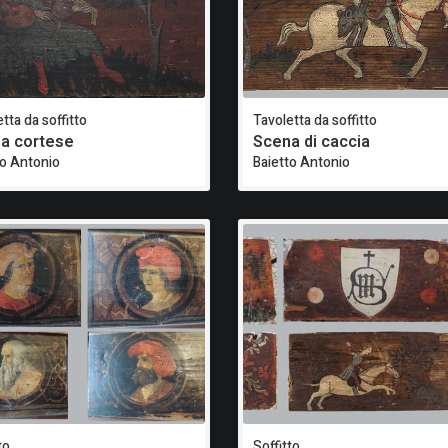
tta da soffitto
Tavoletta da soffitto
a cortese
Scena di caccia
to Antonio
Baietto Antonio
to
Soffitto