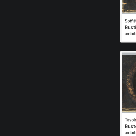
Soffit
Bust
ambit
Tavole
Bust
ambit