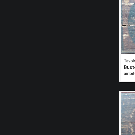
Tavole
Bust
ambit