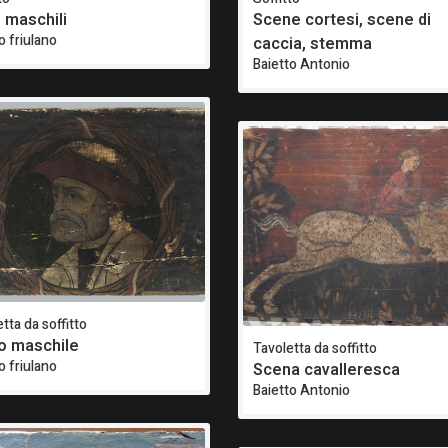
i maschili
Scene cortesi, scene di
o friulano
caccia, stemma
Baietto Antonio
tta da soffitto
o maschile
Tavoletta da soffitto
o friulano
Scena cavalleresca
Baietto Antonio