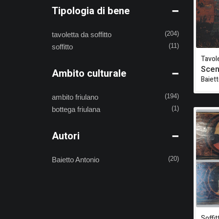
Tipologia di bene
tavoletta da soffitto
(204)
soffitto
(11)
Tavole
Scen
Ambito culturale
Baiet
ambito friulano
(194)
bottega friulana
(1)
Autori
Baietto Antonio
(20)
Soffit