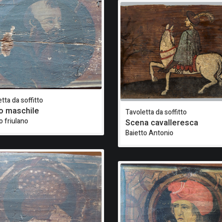
tta da soffitto
o maschile
Tavoletta da soffitto
o friulano
Scena cavalleresca
Baietto Antonio