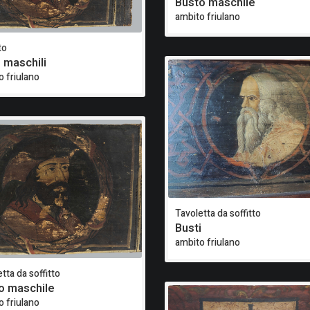
Busto maschile
ambito friulano
to
i maschili
o friulano
Tavoletta da soffitto
Busti
ambito friulano
tta da soffitto
o maschile
o friulano