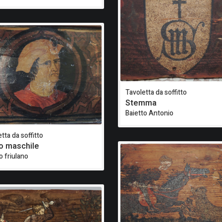
Tavoletta da soffitto
Stemma
Baietto Antonio
tta da soffitto
o maschile
o friulano