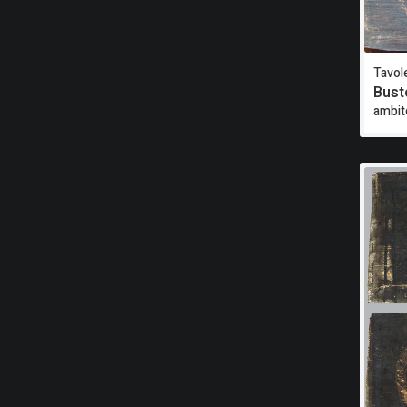
Tavole
Bust
ambit