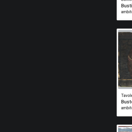
Bust
ambit
Tavole
Bust
ambit