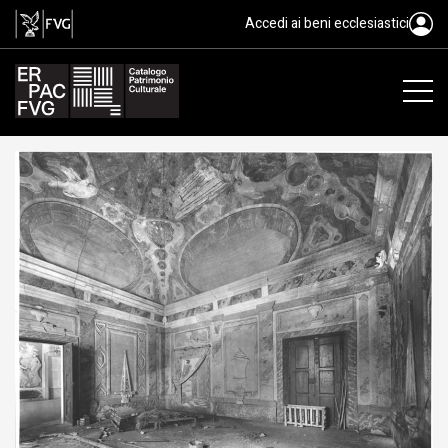
gelatina ai sali d'argento/ carta, 
Accedi ai beni ecclesiastici