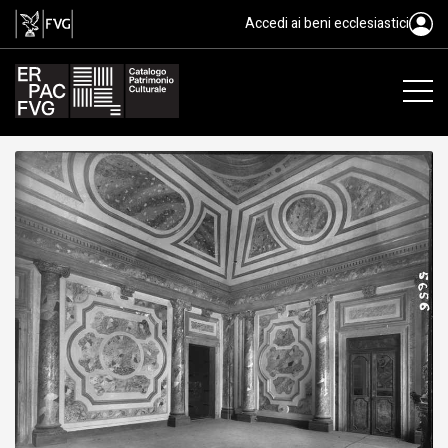
gelatina ai sali d'argento/ vetro,
Accedi ai beni ecclesiastici