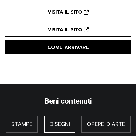
Antonio Fonda Savio
VISITA IL SITO
Nel 2014 è stato avviato il quarto progetto di catalogazione
nel SIRPAC dedicato alla raccolta iconografica del lascito
VISITA IL SITO
Antonio Fonda Savio conservato nell’Archivio degli Scrittori e
COME ARRIVARE
della cultura regionale presso il Dipartimento di Studi
Umanistici.
Beni contenuti
STAMPE
DISEGNI
OPERE D'ARTE