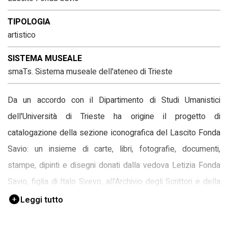
TIPOLOGIA
artistico
SISTEMA MUSEALE
smaTs. Sistema museale dell'ateneo di Trieste
Da un accordo con il Dipartimento di Studi Umanistici
dell'Università di Trieste ha origine il progetto di
catalogazione della sezione iconografica del Lascito Fonda
Savio: un insieme di carte, libri, fotografie, documenti,
stampe, dipinti e disegni donati dalla vedova Letizia Fonda
Savio, figlia di Italo Svevo, all'Archivio degli Scrittori e della
cultura regionale.
Leggi tutto
Collezione di dipinti, disegni e stampe del lascito