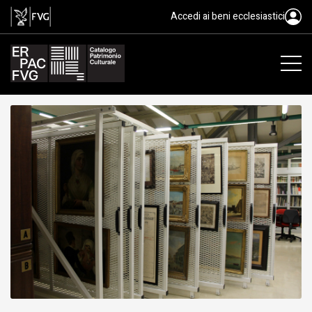
smaTs. Archivio degli scrittori e 
Accedi ai beni ecclesiastici