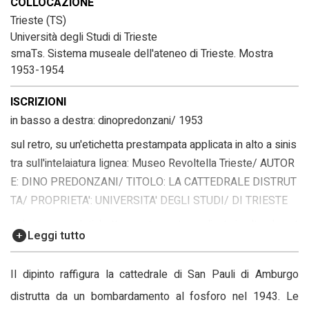
COLLOCAZIONE
Trieste (TS)
Università degli Studi di Trieste
smaTs. Sistema museale dell'ateneo di Trieste. Mostra
1953-1954
ISCRIZIONI
in basso a destra: dinopredonzani/ 1953
sul retro, su un'etichetta prestampata applicata in alto a sinis
tra sull'intelaiatura lignea: Museo Revoltella Trieste/ AUTOR
E: DINO PREDONZANI/ TITOLO: LA CATTEDRALE DISTRUT
TA/ PROPRIETA': UNIVERSITA' DEGLI STUDI/ DI TRIESTE
sul retro, su un'etichetta prestampata applicata in alto al cent
Leggi tutto
ro sull'intelaiatura e sulla cornice: XXVI ESPOSIZIONE BIEN
NALE INTERNAZIONALE D'ARTE - VENEZIA 1952/ ARTISTI
Il dipinto raffigura la cattedrale di San Pauli di Amburgo
INVITATI/ Nome e Cognome Dino Predonzani/ Titolo dell'op
distrutta da un bombardamento al fosforo nel 1943. Le
era "Natura"/ Prezzo di vendita £ 200.000/ Proprietario l'aut