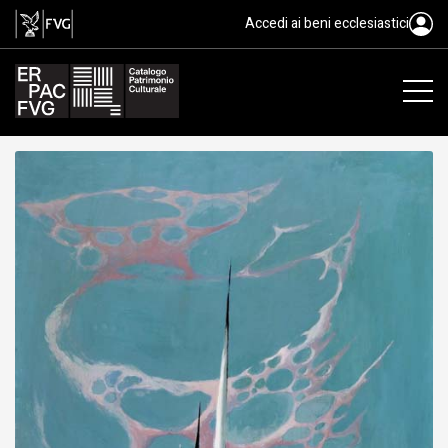
La cattedrale distrutta, dipinto
Accedi ai beni ecclesiastici