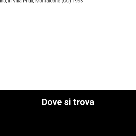
rdino, in Villa Priuli, Monfalcone (GO) 1993
Dove si trova