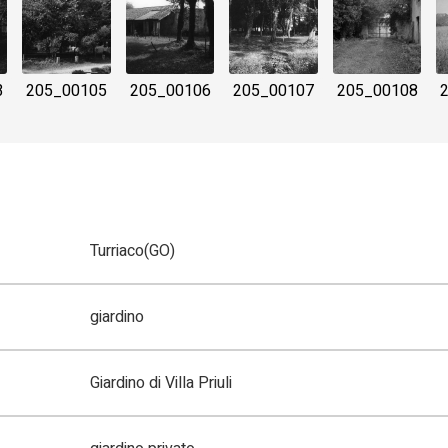
3
205_00105
205_00106
205_00107
205_00108
Turriaco(GO)
giardino
Giardino di Villa Priuli