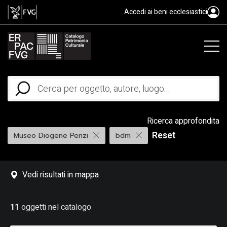
Accedi ai beni ecclesiastici
Ricerca approfondita
Reset
Museo Diogene Penzi
bdm
Vedi risultati in mappa
11
oggetti nel catalogo