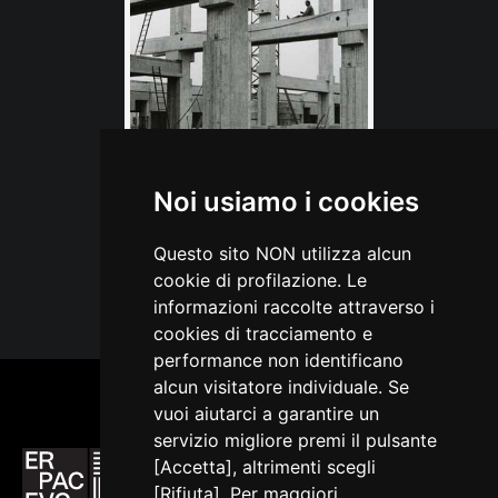
ironizza sui malanni: il mal di denti che ingrossa la guancia, i
denti caduti, il gozzo.
Ogni maschera è un personaggio simbolo individuabile, più
che dalle parole, dalla foggia, dai gesti e dall’andatura; un
corteo di sostenitori ne riconosceva il ruolo e ne
Elio Ciol: insoliti paesaggi
sosteneva l’identità.
Noi usiamo i cookies
Questo sito NON utilizza alcun
M. GORTANI,
L'arte popolare in Carnia. Il Museo Carnico
cookie di profilazione. Le
VEDI TUTTI
delle arti e tradizioni popolari
, Udine, 1965.
informazioni raccolte attraverso i
cookies di tracciamento e
O. PELLIS, A. NICOLOSO CICERI,
Feste tradizionali in
performance non identificano
Friuli, Reana del Rojale
, 1987.
alcun visitatore individuale. Se
vuoi aiutarci a garantire un
servizio migliore premi il pulsante
[Accetta], altrimenti scegli
[Rifiuta]. Per maggiori