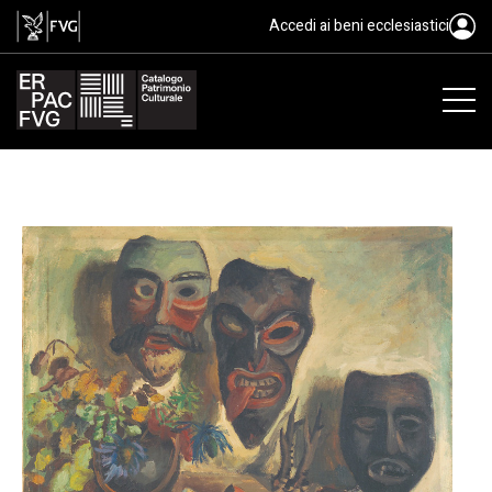
Il Carnevale attraverso le masche
Accedi ai beni ecclesiastici