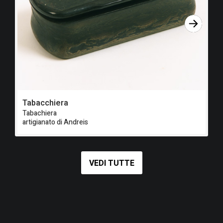
Tabacchiera
T
Tabachiera
Ta
artigianato di Andreis
ar
VEDI TUTTE