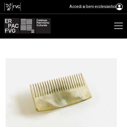
La lavorazione dell’osso ad Andr
Accedi ai beni ecclesiastici