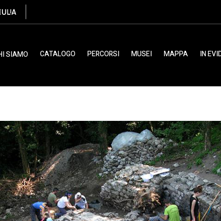
stra sul medioevo
CATALOGO
PERCORSI
MUSEI
MAPPA
IN EV
HI SIAMO