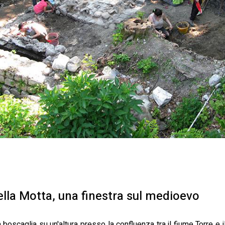
della Motta, una finestra sul medioevo
 boscaglia su un'altura presso la confluenza tra il fiume Torre e il