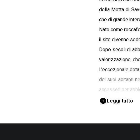
della Motta di Sa
che di grande inte
Nato come roccafort
il sito divenne se
Dopo secoli di abb
valorizzazione, che
L'eccezionale dotaz
dei suoi abitanti n
accessori per abbig
Per ammirare quest
Leggi tutto
l'Antiquarium della 