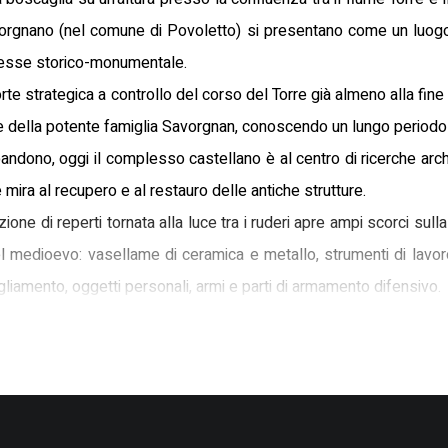
vorgnano (nel comune di Povoletto) si presentano come un luogo
resse storico-monumentale.
e strategica a controllo del corso del Torre già almeno alla fine 
de della potente famiglia Savorgnan, conoscendo un lungo periodo
andono, oggi il complesso castellano è al centro di ricerche arch
 mira al recupero e al restauro delle antiche strutture.
ione di reperti tornata alla luce tra i ruderi apre ampi scorci sulla
el medioevo: vasellame di ceramica e metallo, strumenti di lavoro,
liamento, oggetti personali, armi e parti di armamento difensivo.
o ricco patrimonio immergendosi nell'atmosfera di un castello 
Motta, ospitato nell’elegante edificio liberty di Villa Pitotti a Povo