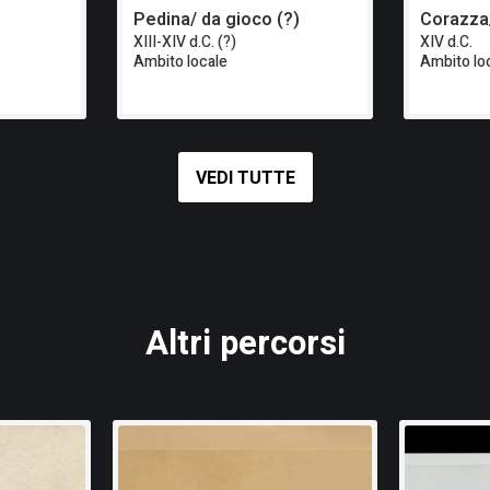
Pedina/ da gioco (?)
Corazza/
XIII-XIV d.C. (?)
XIV d.C.
Ambito locale
Ambito lo
VEDI TUTTE
Altri percorsi